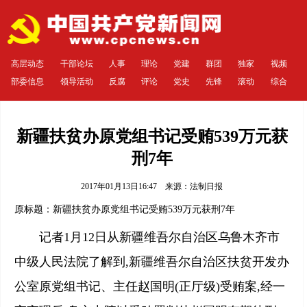
高层动态
干部论坛
人事
理论
党建
群团
独家
视频
部委信息
领导活动
反腐
评论
党史
先锋
滚动
综合
新疆扶贫办原党组书记受贿539万元获
刑7年
2017年01月13日16:47 来源：
法制日报
原标题：新疆扶贫办原党组书记受贿539万元获刑7年
记者1月12日从新疆维吾尔自治区乌鲁木齐市
中级人民法院了解到,新疆维吾尔自治区扶贫开发办
公室原党组书记、主任赵国明(正厅级)受贿案,经一