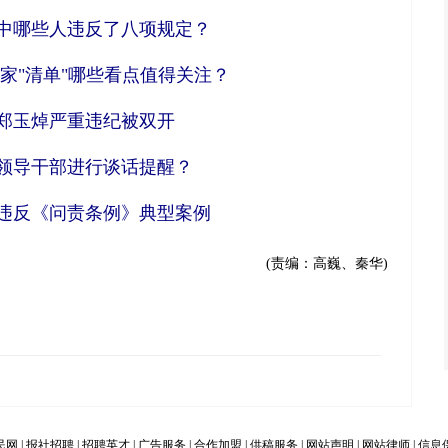
中哪些人违反了八项规定？
家"清单"哪些看点值得关注？
郑玉焯严重违纪被双开
领导干部进行谈话提醒？
违反《问责条例》典型案例
(责编：高巍、秦华)
民网
|
报社招聘
|
招聘英才
|
广告服务
|
合作加盟
|
供稿服务
|
网站声明
|
网站律师
|
信息