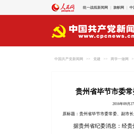
统一战线新闻网
|
旗帜网
|
中
"不忘初心、牢记使命"官网
|
中国共产党新闻网
>>
党建
>>
两学一做网
>
贵州省毕节市委常
2016年09月
原标题：贵州省毕节市委常委、副市长
据贵州省纪委消息：经贵州