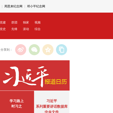
|
周恩来纪念网
|
邓小平纪念网
研究网
|
全国哲学社会科学规划网
党建
群团
独家
视频
党史
先锋
滚动
综合
分享到：
学习路上
习近平
时习之
系列重要讲话数据库
中央文件