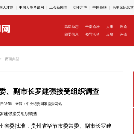
国人才网
|
中国人事考试网
|
工会新闻网
|
女性之声
|
中国侨联
|
毛主席纪念堂
中央党史和文献研究院网站
|
中国共产党历史网
|
中组部12380举报网
|
中组部党建
高层动态
干部论坛
人事
理论
部委信息
领导活动
反腐
评论
>
反面典型
委、副市长罗建强接受组织调查
27日08:56 来源：
中央纪委国家监委网站
罗建强接受组织调查
省委批准，贵州省毕节市委常委、副市长罗建