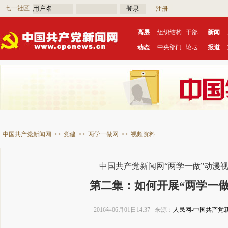
七一社区
注册
高层
组织结构
干部
新闻
动态
中央部门
论坛
报道
中国共产党新闻网
>>
党建
>>
两学一做网
>>
视频资料
中国共产党新闻网“两学一做”动漫
第二集：如何开展“两学一做
2016年06月01日14:37 来源：
人民网-中国共产党